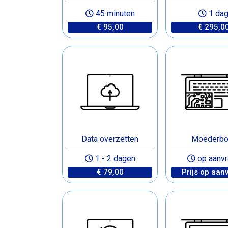
45 minuten
1 da
€ 95,00
€ 295,0
Data overzetten
Moederbo
1 - 2 dagen
op aanvr
€ 79,00
Prijs op aan