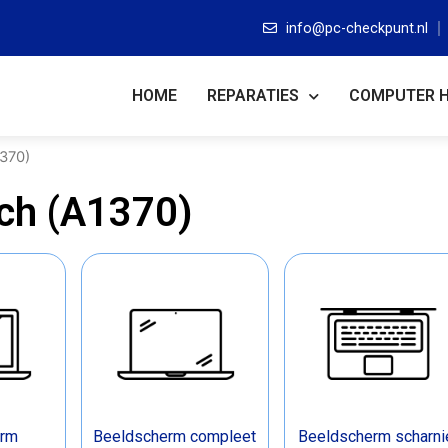
info@pc-checkpunt.nl
HOME
REPARATIES
COMPUTER 
1370)
ch (A1370)
erm
Beeldscherm compleet
Beeldscherm scharni