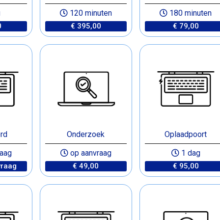
g
120 minuten
180 minuten
0
€ 395,00
€ 79,00
rd
Onderzoek
Oplaadpoort
aag
op aanvraag
1 dag
vraag
€ 49,00
€ 95,00