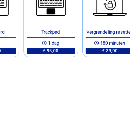
rd
Trackpad
Vergrendeling resett
g
1 dag
180 minuten
0
€ 95,00
€ 39,00