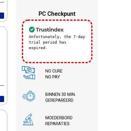
PC Checkpunt
Unfortunately, the 7-day
trial period has
expired.
Check our
subscription plans! >>
NO CURE
NO PAY
BINNEN 30 MIN.
GEREPAREERD
MOEDERBORD
REPARATIES