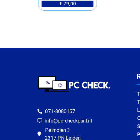
€ 79,00
T
T
L
071-8080157
C
info@pc-checkpunt.nl
S
Pelmolen 3
P
2317 PN Leiden