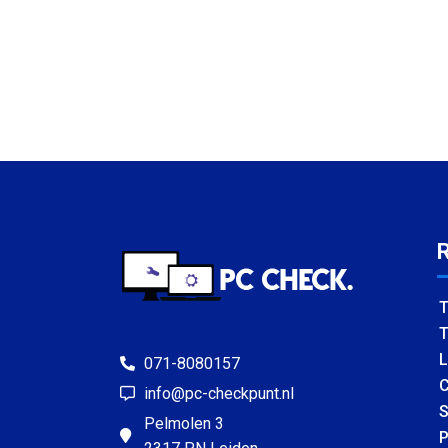
T
T
L
071-8080157
C
info@pc-checkpunt.nl
S
Pelmolen 3
P