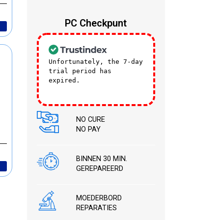
PC Checkpunt
Unfortunately, the 7-day
trial period has
expired.
Check our
subscription plans! >>
NO CURE
NO PAY
BINNEN 30 MIN.
GEREPAREERD
MOEDERBORD
REPARATIES