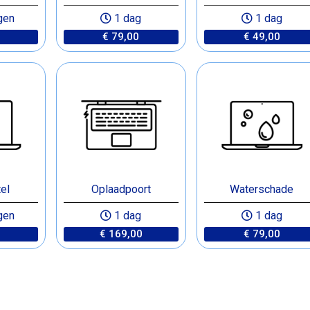
gen
1 dag
1 dag
€ 79,00
€ 49,00
el
Oplaadpoort
Waterschade
gen
1 dag
1 dag
€ 169,00
€ 79,00