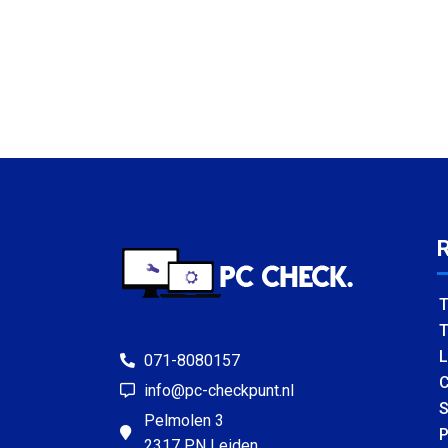
T
T
L
071-8080157
C
info@pc-checkpunt.nl
S
Pelmolen 3
P
2317 PN Leiden