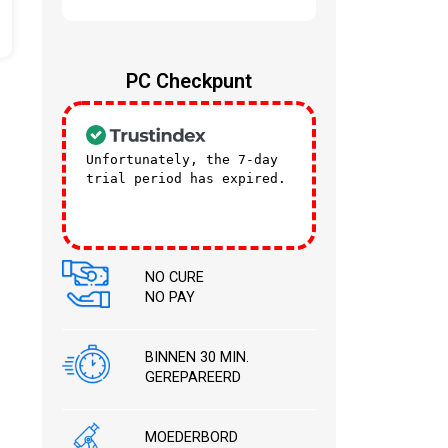
PC Checkpunt
Unfortunately, the 7-day
trial period has expired.
Check our subscription
plans! >>
NO CURE
NO PAY
BINNEN 30 MIN.
GEREPAREERD
MOEDERBORD