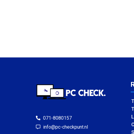
T
T
L
071-8080157
C
info@pc-checkpunt.nl
S