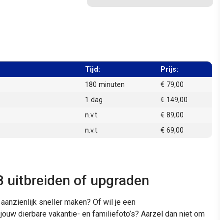
Tijd:
Prijs:
180 minuten
€ 79,00
1 dag
€ 149,00
n.v.t.
€ 89,00
n.v.t.
€ 69,00
 uitbreiden of upgraden
 aanzienlijk sneller maken? Of wil je een
ouw dierbare vakantie- en familiefoto’s? Aarzel dan niet om