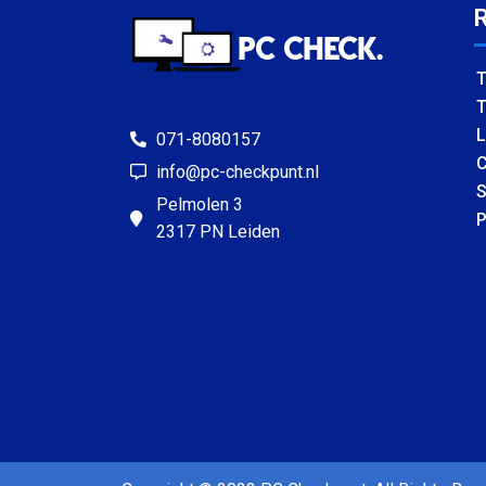
T
T
L
071-8080157
C
info@pc-checkpunt.nl
S
Pelmolen 3
P
2317 PN Leiden