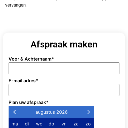
vervangen.
Afspraak maken
Voor & Achternaam
*
E-mail adres
*
Plan uw afspraak
*
augustus 2026
ma
di
wo
do
vr
za
zo