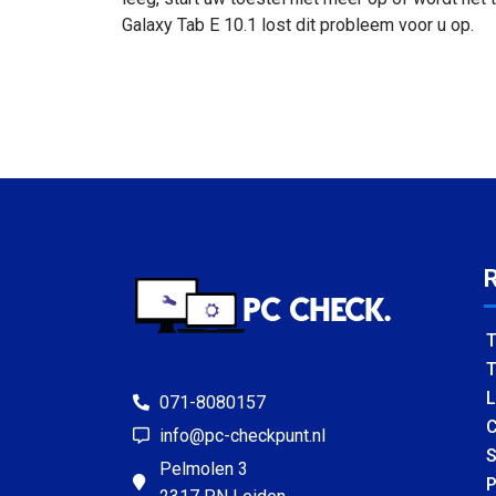
Galaxy Tab E 10.1 lost dit probleem voor u op.
T
T
L
071-8080157
C
info@pc-checkpunt.nl
S
Pelmolen 3
P