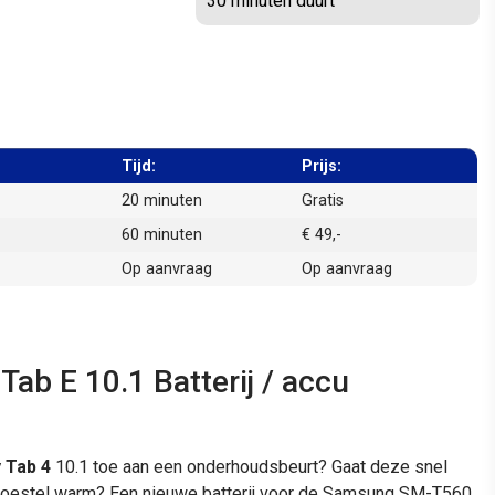
30 minuten duurt
Tijd:
Prijs:
20 minuten
Gratis
60 minuten
€ 49,-
Op aanvraag
Op aanvraag
b E 10.1 Batterij / accu
 Tab 4
10.1 toe aan een onderhoudsbeurt? Gaat deze snel
et toestel warm? Een nieuwe batterij voor de Samsung SM-T560