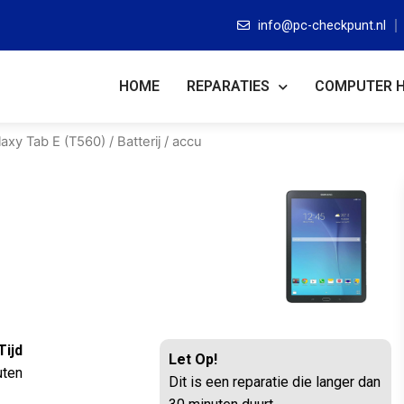
info@pc-checkpunt.nl
HOME
REPARATIES
COMPUTER 
laxy Tab E (T560)
/ Batterij / accu
Tijd
Let Op!
uten
Dit is een reparatie die langer dan