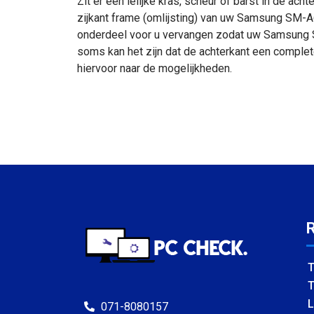
Zit er een lelijke kras, scheur of barst in de 
zijkant frame (omlijsting) van uw Samsung SM-A
onderdeel voor u vervangen zodat uw Samsung SM
soms kan het zijn dat de achterkant een complete
hiervoor naar de mogelijkheden.
T
T
L
071-8080157