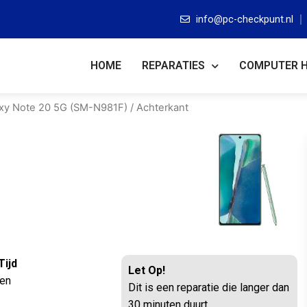
info@pc-checkpunt.nl
HOME
REPARATIES
COMPUTER 
xy Note 20 5G (SM-N981F)
/ Achterkant
Tijd
Let Op!
ten
Dit is een reparatie die langer dan
30 minuten duurt