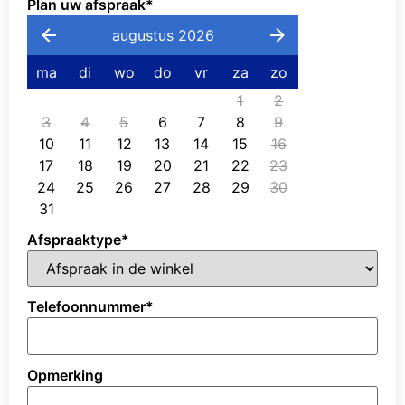
Plan uw afspraak
*
augustus 2026
ma
di
wo
do
vr
za
zo
1
2
3
4
5
6
7
8
9
10
11
12
13
14
15
16
17
18
19
20
21
22
23
24
25
26
27
28
29
30
31
Afspraaktype
*
Telefoonnummer
*
Opmerking