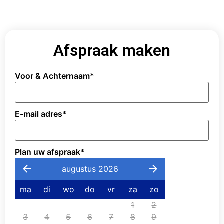
Afspraak maken
Voor & Achternaam
*
E-mail adres
*
Plan uw afspraak
*
augustus 2026
ma
di
wo
do
vr
za
zo
1
2
3
4
5
6
7
8
9