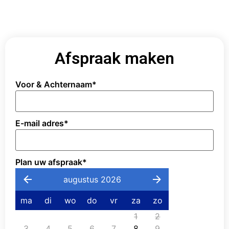
Afspraak maken
Voor & Achternaam
*
E-mail adres
*
Plan uw afspraak
*
augustus 2026
ma
di
wo
do
vr
za
zo
1
2
3
4
5
6
7
8
9