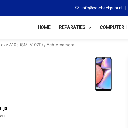
info@pc-checkpunt.nl
HOME
REPARATIES
COMPUTER 
laxy A10s (SM-A107F)
/ Achtercamera
Tijd
ten