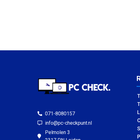
T
T
L
071-8080157
C
info@pc-checkpunt.nl
S
Pelmolen 3
P