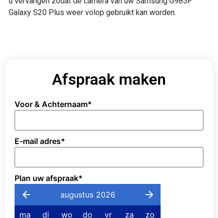
u vervangen zodat de camera van uw Samsung G985F
Galaxy S20 Plus weer volop gebruikt kan worden.
Afspraak maken
Voor & Achternaam
*
E-mail adres
*
Plan uw afspraak
*
augustus 2026
ma
di
wo
do
vr
za
zo