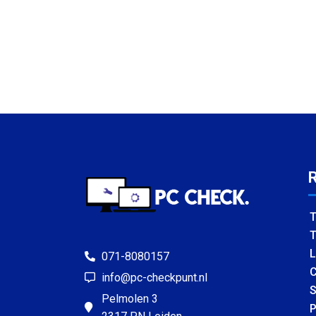
T
T
L
071-8080157
C
info@pc-checkpunt.nl
S
Pelmolen 3
P