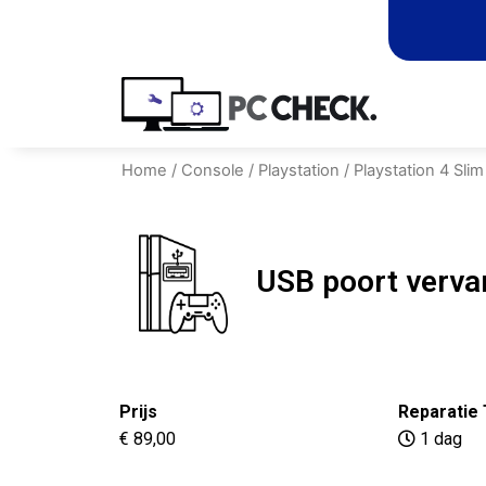
Home
/
Console
/
Playstation
/
Playstation 4 Slim
USB poort verv
Prijs
Reparatie 
€ 89,00
1 dag