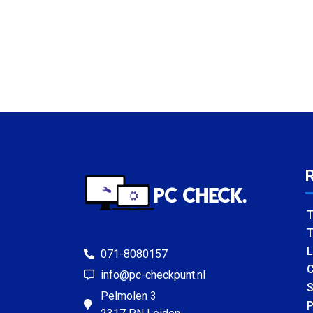
T
T
L
071-8080157
C
info@pc-checkpunt.nl
S
Pelmolen 3
P