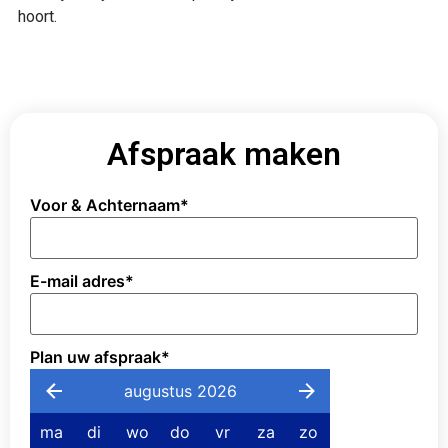
hoort.
Afspraak maken
Voor & Achternaam
*
E-mail adres
*
Plan uw afspraak
*
augustus 2026
ma
di
wo
do
vr
za
zo