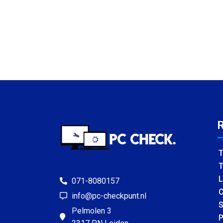
T
T
L
071-8080157
C
info@pc-checkpunt.nl
S
Pelmolen 3
P