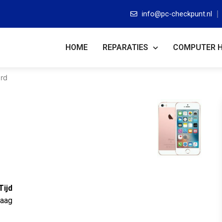
info@pc-checkpunt.nl
HOME
REPARATIES
COMPUTER 
rd
Tijd
raag