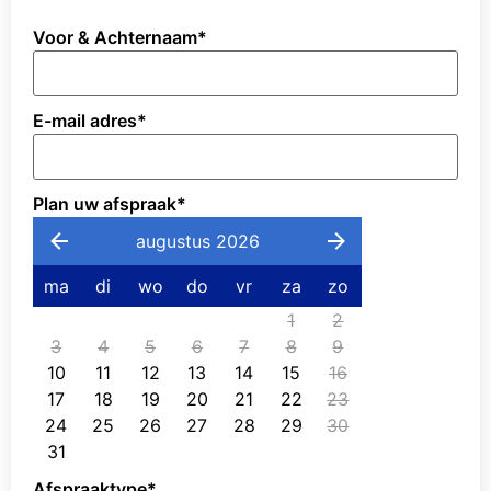
Voor & Achternaam
*
E-mail adres
*
Plan uw afspraak
*
augustus 2026
ma
di
wo
do
vr
za
zo
1
2
3
4
5
6
7
8
9
10
11
12
13
14
15
16
17
18
19
20
21
22
23
24
25
26
27
28
29
30
31
Afspraaktype
*