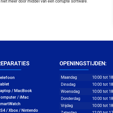
niet meer door middel van een corrupte software.
REPARATIES
OPENINGSTIJDEN:
Maandag
10:00 tot 1
elefoon
ablet
Dinsdag
10:00 tot 1
aptop / MacBook
Woensdag
10:00 tot 1
omputer / iMac
Donderdag
10:00 tot 1
martWatch
Vrijdag
10:00 tot 1
S4 / Xbox / Nintendo
Zaterdag
12:00 tot 1