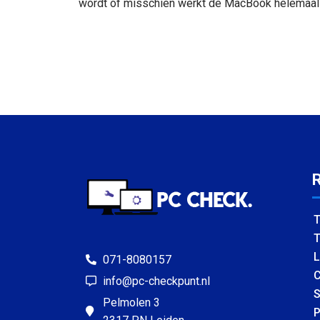
wordt of misschien werkt de MacBook helemaal 
T
T
L
071-8080157
C
info@pc-checkpunt.nl
S
Pelmolen 3
P