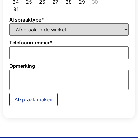
24
25
26
27
28
29
30
31
Afspraaktype
*
Telefoonnummer
*
Opmerking
Afspraak maken