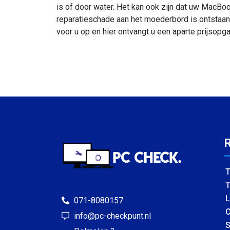
is of door water. Het kan ook zijn dat uw MacBo
reparatieschade aan het moederbord is ontstaan. 
voor u op en hier ontvangt u een aparte prijsopga
T
T
L
071-8080157
C
info@pc-checkpunt.nl
S