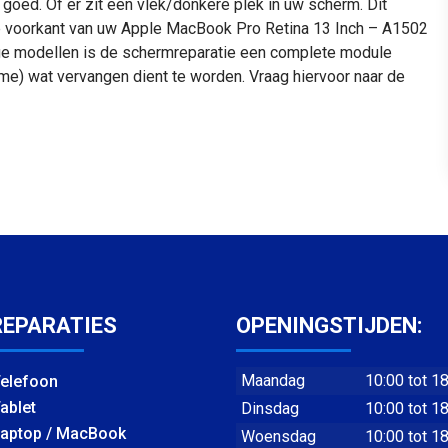
goed. Of er zit een vlek/donkere plek in uw scherm. Dit
de voorkant van uw Apple MacBook Pro Retina 13 Inch – A1502
mige modellen is de schermreparatie een complete module
ame) wat vervangen dient te worden. Vraag hiervoor naar de
REPARATIES
OPENINGSTIJDEN:
Maandag
10:00 tot 1
elefoon
ablet
Dinsdag
10:00 tot 1
aptop / MacBook
Woensdag
10:00 tot 1