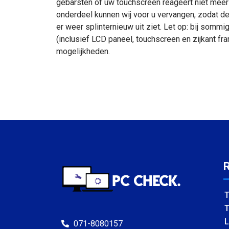
gebarsten of uw touchscreen reageert niet meer 
onderdeel kunnen wij voor u vervangen, zodat 
er weer splinternieuw uit ziet. Let op: bij som
(inclusief LCD paneel, touchscreen en zijkant fr
mogelijkheden.
T
T
L
071-8080157