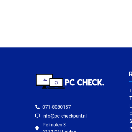
T
T
L
071-8080157
C
info@pc-checkpunt.nl
S
Pelmolen 3
P