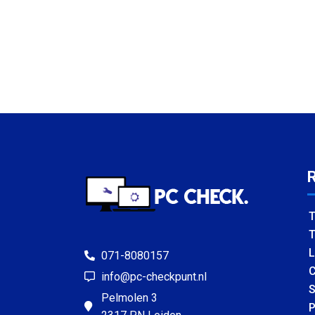
T
T
L
071-8080157
C
info@pc-checkpunt.nl
S
Pelmolen 3
P