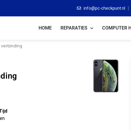
info@pc-checkpunt.nl
HOME
REPARATIES
COMPUTER 
 verbinding
nding
Tijd
ten