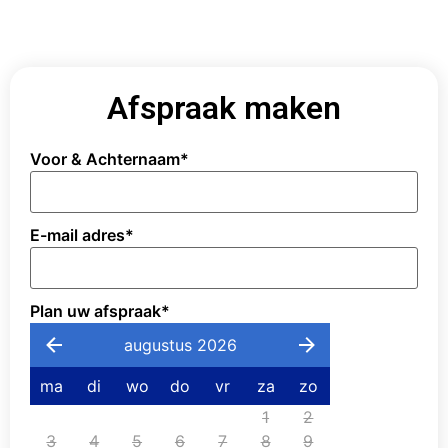
Afspraak maken
Voor & Achternaam
*
E-mail adres
*
Plan uw afspraak
*
augustus 2026
ma
di
wo
do
vr
za
zo
1
2
3
4
5
6
7
8
9