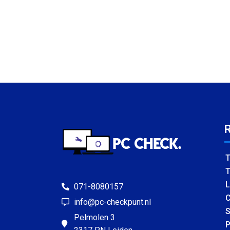
T
T
L
071-8080157
C
info@pc-checkpunt.nl
S
Pelmolen 3
P