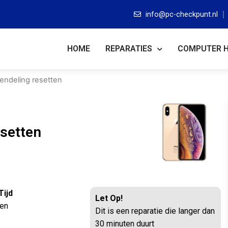
info@pc-checkpunt.nl
HOME
REPARATIES
COMPUTER 
endeling resetten
esetten
Tijd
Let Op!
ten
Dit is een reparatie die langer dan
30 minuten duurt