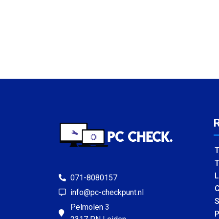
T
T
L
071-8080157
C
info@pc-checkpunt.nl
S
Pelmolen 3
P