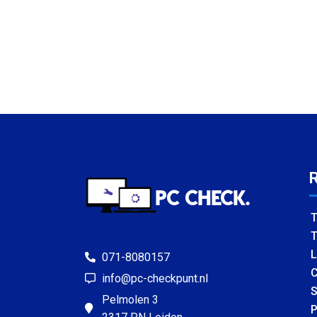
T
T
L
071-8080157
C
info@pc-checkpunt.nl
S
Pelmolen 3
P