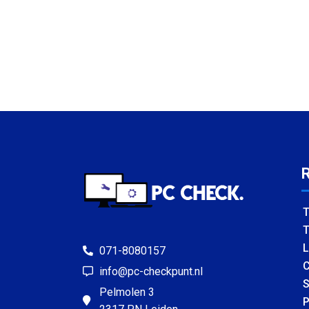
T
T
L
071-8080157
C
info@pc-checkpunt.nl
S
Pelmolen 3
P