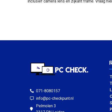
inclusief camera lens en zijkant frame. Vraag hi
T
T
L
071-8080157
C
info@pc-checkpunt.nl
S
Pelmolen 3
P