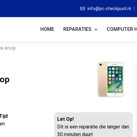
info@pc-checkpunt.nl
HOME
REPARATIES
COMPUTER 
te knop
nop
Tijd
Let Op!
ten
Dit is een reparatie die langer dan
30 minuten duurt