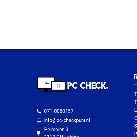
T
T
L
071-8080157
C
info@pc-checkpunt.nl
S
Pelmolen 3
P