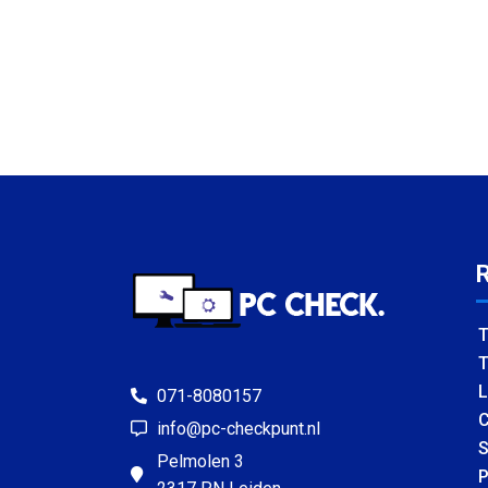
T
T
L
071-8080157
C
info@pc-checkpunt.nl
S
Pelmolen 3
P