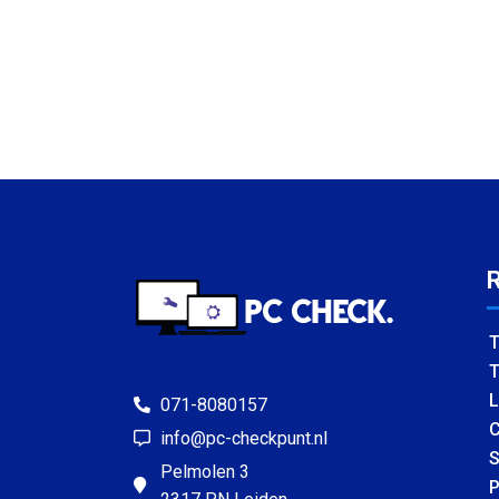
T
T
L
071-8080157
C
info@pc-checkpunt.nl
S
Pelmolen 3
P