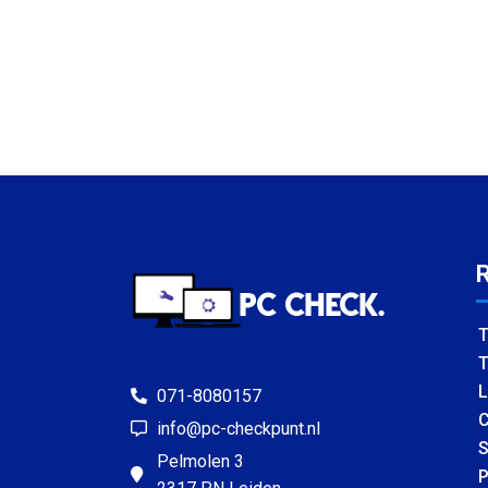
T
T
L
071-8080157
C
info@pc-checkpunt.nl
S
Pelmolen 3
P