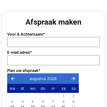
Afspraak maken
Voor & Achternaam
*
E-mail adres
*
Plan uw afspraak
*
augustus 2026
ma
di
wo
do
vr
za
zo
1
2
3
4
5
6
7
8
9