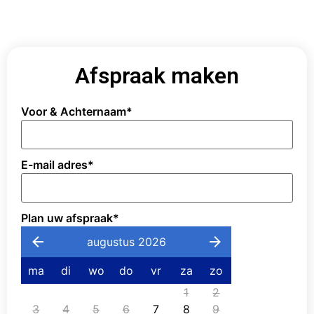
Afspraak maken
Voor & Achternaam
*
E-mail adres
*
Plan uw afspraak
*
augustus 2026
ma
di
wo
do
vr
za
zo
1
2
3
4
5
6
7
8
9