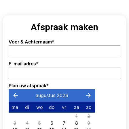
Afspraak maken
Voor & Achternaam
*
E-mail adres
*
Plan uw afspraak
*
augustus 2026
ma
di
wo
do
vr
za
zo
1
2
3
4
5
6
7
8
9