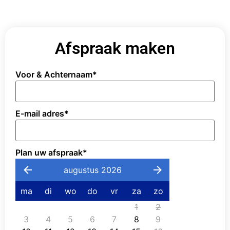
Afspraak maken
Voor & Achternaam
*
E-mail adres
*
Plan uw afspraak
*
augustus 2026
ma
di
wo
do
vr
za
zo
1
2
3
4
5
6
7
8
9