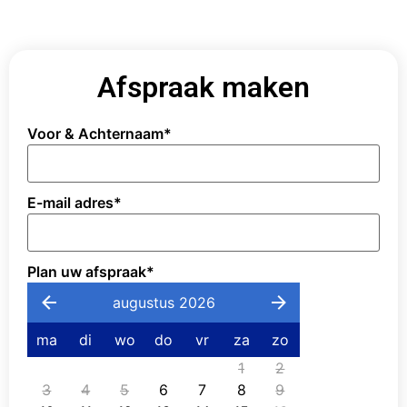
Afspraak maken
Voor & Achternaam
*
E-mail adres
*
Plan uw afspraak
*
augustus 2026
ma
di
wo
do
vr
za
zo
1
2
3
4
5
6
7
8
9