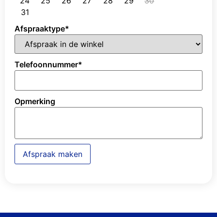
24
25
26
27
28
29
30
31
Afspraaktype
*
Telefoonnummer
*
Opmerking
Afspraak maken