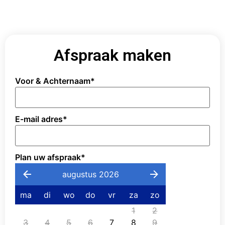
Afspraak maken
Voor & Achternaam
*
E-mail adres
*
Plan uw afspraak
*
augustus 2026
ma
di
wo
do
vr
za
zo
1
2
3
4
5
6
7
8
9