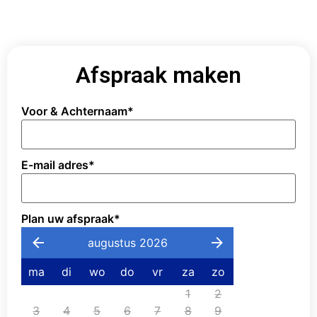
Afspraak maken
Voor & Achternaam
*
E-mail adres
*
Plan uw afspraak
*
augustus 2026
ma
di
wo
do
vr
za
zo
1
2
3
4
5
6
7
8
9