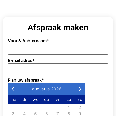
Afspraak maken
Voor & Achternaam
*
E-mail adres
*
Plan uw afspraak
*
augustus 2026
ma
di
wo
do
vr
za
zo
1
2
3
4
5
6
7
8
9