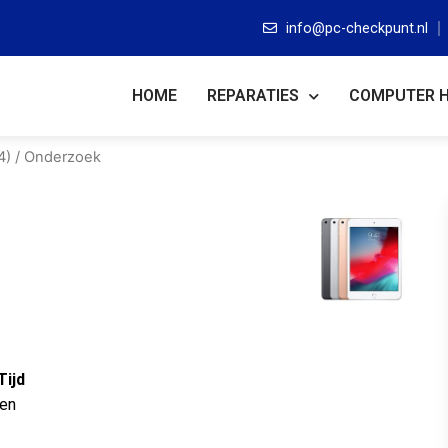
info@pc-checkpunt.nl
HOME
REPARATIES
COMPUTER 
4)
/ Onderzoek
Tijd
ten