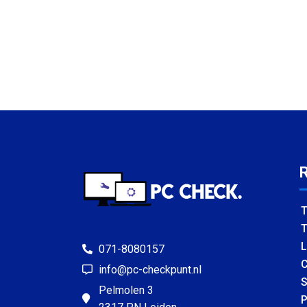
T
T
L
071-8080157
C
info@pc-checkpunt.nl
S
Pelmolen 3
P