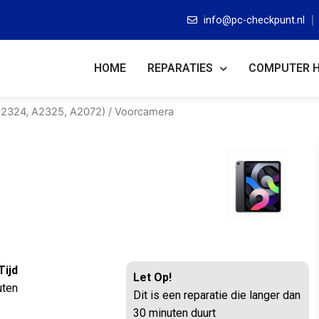
info@pc-checkpunt.nl
HOME
REPARATIES
COMPUTER 
 A2324, A2325, A2072)
/ Voorcamera
Tijd
Let Op!
uten
Dit is een reparatie die langer dan
30 minuten duurt