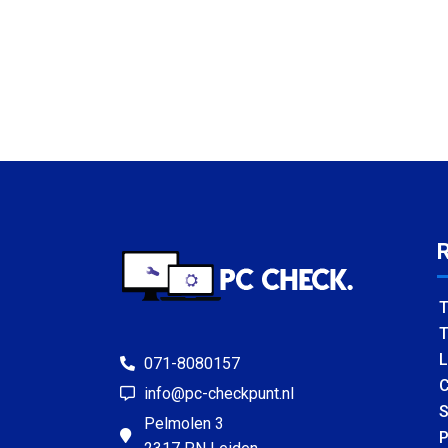
T
T
L
071-8080157
C
info@pc-checkpunt.nl
S
Pelmolen 3
P