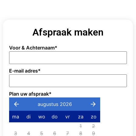
Afspraak maken
Voor & Achternaam
*
E-mail adres
*
Plan uw afspraak
*
augustus 2026
ma
di
wo
do
vr
za
zo
1
2
3
4
5
6
7
8
9