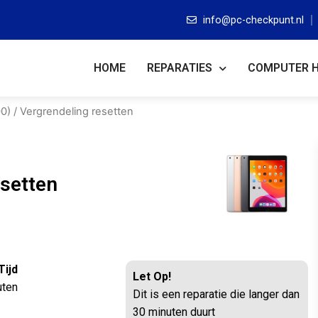
info@pc-checkpunt.nl
HOME
REPARATIES
COMPUTER 
00)
/ Vergrendeling resetten
esetten
Tijd
Let Op!
uten
Dit is een reparatie die langer dan
30 minuten duurt