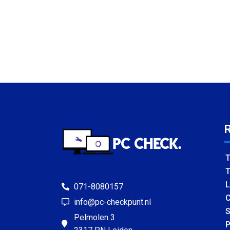
T
T
L
071-8080157
C
info@pc-checkpunt.nl
S
Pelmolen 3
P