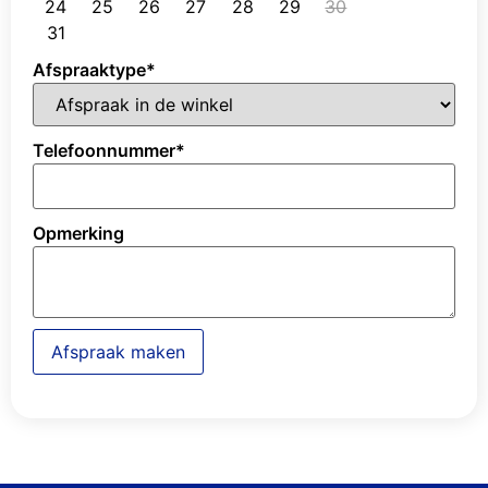
24
25
26
27
28
29
30
31
Afspraaktype
*
Telefoonnummer
*
Opmerking
Afspraak maken