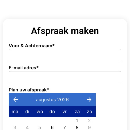
Afspraak maken
Voor & Achternaam
*
E-mail adres
*
Plan uw afspraak
*
augustus 2026
ma
di
wo
do
vr
za
zo
1
2
3
4
5
6
7
8
9