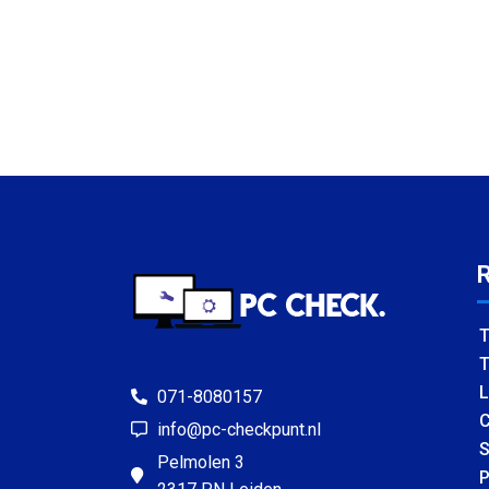
T
T
L
071-8080157
C
info@pc-checkpunt.nl
S
Pelmolen 3
P