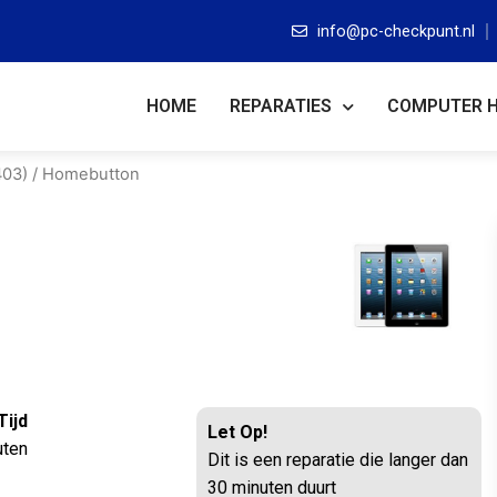
info@pc-checkpunt.nl
HOME
REPARATIES
COMPUTER 
403)
/ Homebutton
Tijd
Let Op!
uten
Dit is een reparatie die langer dan
30 minuten duurt